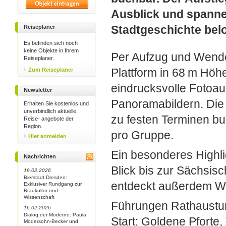
Ausblick und spann
Stadtgeschichte bel
Reiseplaner
Es befinden sich noch
keine Objekte in Ihrem
Per Aufzug und Wendel
Reiseplaner.
Plattform in 68 m Höh
Zum Reiseplaner
eindrucksvolle Fotoaus
Newsletter
Panoramabildern. Die
Erhalten Sie kostenlos und
unverbindlich aktuelle
zu festen Terminen b
Reise- angebote der
Region.
pro Gruppe.
Hier anmelden
Ein besonderes Highlig
Nachrichten
Blick bis zur Sächsis
19.02.2026
Bierstadt Dresden:
entdeckt außerdem W
Exklusiver Rundgang zur
Braukultur und
Wissenschaft
Führungen Rathaustu
16.02.2026
Dialog der Moderne: Paula
Start: Goldene Pforte,
Modersohn-Becker und