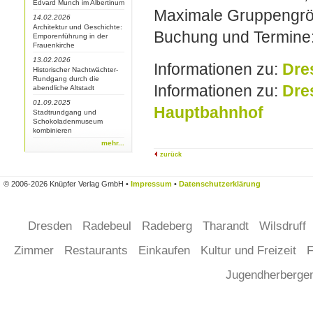
Edvard Munch im Albertinum
Maximale Gruppengrö
14.02.2026
Architektur und Geschichte:
Buchung und Termine:
Emporenführung in der
Frauenkirche
13.02.2026
Informationen zu:
Dre
Historischer Nachtwächter-
Rundgang durch die
Informationen zu:
Dre
abendliche Altstadt
01.09.2025
Hauptbahnhof
Stadtrundgang und
Schokoladenmuseum
kombinieren
mehr...
zurück
© 2006-2026 Knüpfer Verlag GmbH •
Impressum
•
Datenschutzerklärung
Dresden
Radebeul
Radeberg
Tharandt
Wilsdruff
Zimmer
Restaurants
Einkaufen
Kultur und Freizeit
F
Jugendherberg