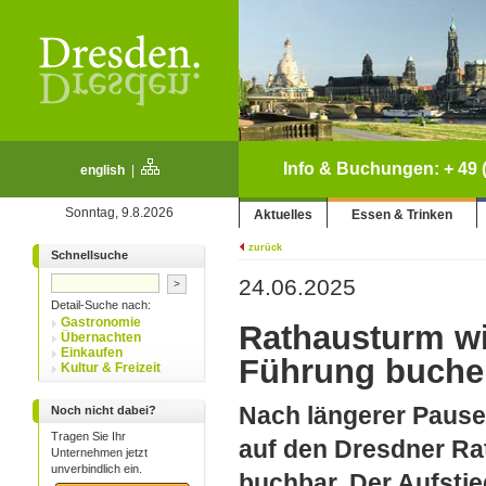
Info & Buchungen: + 49 (
english
|
Sonntag, 9.8.2026
Aktuelles
Essen & Trinken
zurück
Schnellsuche
24.06.2025
Detail-Suche nach:
Gastronomie
Rathausturm wie
Übernachten
Einkaufen
Führung buche
Kultur & Freizeit
Nach längerer Pause
Noch nicht dabei?
Tragen Sie Ihr
auf den Dresdner Ra
Unternehmen jetzt
unverbindlich ein.
buchbar. Der Aufstie