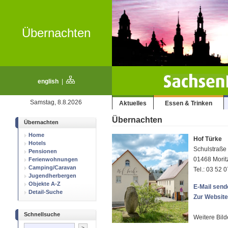
Übernachten
english
|
Samstag, 8.8.2026
Aktuelles
Essen & Trinken
Übernachten
Übernachten
Home
Hof Türke
Hotels
Schulstraße
Pensionen
01468 Morit
Ferienwohnungen
Camping/Caravan
Tel.: 03 52 
Jugendherbergen
Objekte A-Z
E-Mail sende
Detail-Suche
Zur Website
Schnellsuche
Weitere Bild