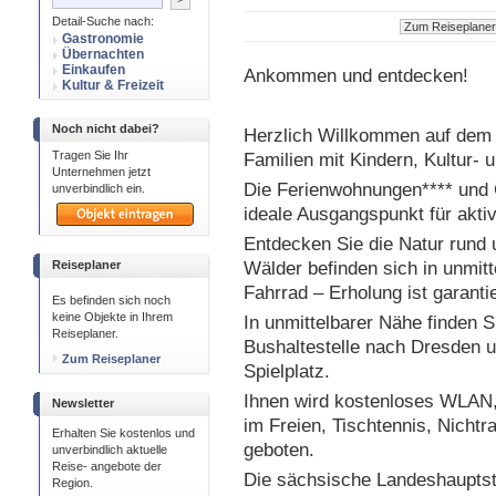
Detail-Suche nach:
Gastronomie
Übernachten
Einkaufen
Ankommen und entdecken!
Kultur & Freizeit
Noch nicht dabei?
Herzlich Willkommen auf dem 
Tragen Sie Ihr
Familien mit Kindern, Kultur- u
Unternehmen jetzt
Die Ferienwohnungen**** und 
unverbindlich ein.
ideale Ausgangspunkt für akti
Entdecken Sie die Natur rund 
Reiseplaner
Wälder befinden sich in unmi
Fahrrad – Erholung ist garantie
Es befinden sich noch
keine Objekte in Ihrem
In unmittelbarer Nähe finden 
Reiseplaner.
Bushaltestelle nach Dresden 
Zum Reiseplaner
Spielplatz.
Ihnen wird kostenloses WLAN,
Newsletter
im Freien, Tischtennis, Nicht
Erhalten Sie kostenlos und
geboten.
unverbindlich aktuelle
Reise- angebote der
Die sächsische Landeshauptsta
Region.