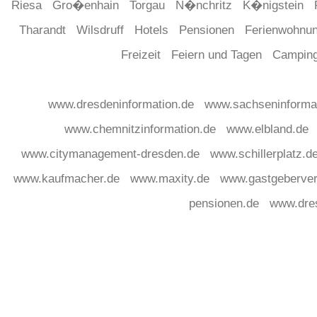
Riesa
Gro�enhain
Torgau
N�nchritz
K�nigstein
Tharandt
Wilsdruff
Hotels
Pensionen
Ferienwohnu
Freizeit
Feiern und Tagen
Campin
www.dresdeninformation.de
www.sachseninforma
www.chemnitzinformation.de
www.elbland.de
www.citymanagement-dresden.de
www.schillerplatz.d
www.kaufmacher.de
www.maxity.de
www.gastgeberver
pensionen.de
www.dre