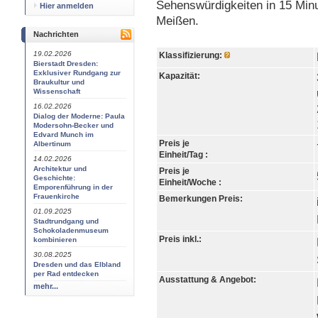
Sehenswürdigkeiten in 15 Minu
Hier anmelden
Meißen.
Nachrichten
19.02.2026
Klassifizierung:
Bierstadt Dresden:
Exklusiver Rundgang zur
Kapazität:
Braukultur und
Wissenschaft
16.02.2026
Dialog der Moderne: Paula
Modersohn-Becker und
Edvard Munch im
Preis je
Albertinum
Einheit/Tag :
14.02.2026
Architektur und
Preis je
Geschichte:
Einheit/Woche :
Emporenführung in der
Frauenkirche
Bemerkungen Preis:
01.09.2025
Stadtrundgang und
Schokoladenmuseum
Preis inkl.:
kombinieren
30.08.2025
Dresden und das Elbland
per Rad entdecken
Ausstattung & Angebot:
mehr...