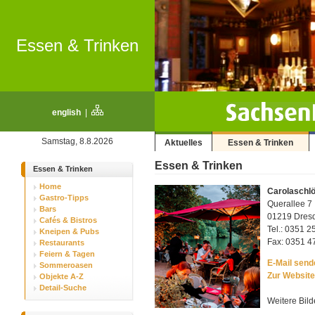
Essen & Trinken
english
|
Samstag, 8.8.2026
Aktuelles
Essen & Trinken
Essen & Trinken
Essen & Trinken
Home
Carolaschl
Gastro-Tipps
Querallee 7
Bars
01219 Dresde
Cafés & Bistros
Tel.: 0351 
Kneipen & Pubs
Fax: 0351 4
Restaurants
Feiern & Tagen
E-Mail sende
Sommeroasen
Zur Website
Objekte A-Z
Detail-Suche
Weitere Bild