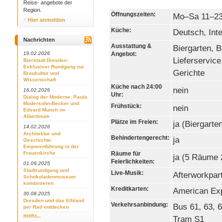
Reise- angebote der
Region.
Öffnungszeiten:
Mo–Sa 11–23
Hier anmelden
Küche:
Deutsch, Int
Nachrichten
Ausstattung &
Biergarten, B
19.02.2026
Angebot:
Lieferservice
Bierstadt Dresden:
Exklusiver Rundgang zur
Gerichte
Braukultur und
Wissenschaft
Küche nach 24:00
nein
16.02.2026
Uhr:
Dialog der Moderne: Paula
Modersohn-Becker und
Frühstück:
nein
Edvard Munch im
Albertinum
Plätze im Freien:
ja (Biergarte
14.02.2026
Architektur und
Behindertengerecht:
ja
Geschichte:
Emporenführung in der
Frauenkirche
Räume für
ja (5 Räume 2
Feierlichkeiten:
01.09.2025
Stadtrundgang und
Live-Musik:
Afterworkpar
Schokoladenmuseum
kombinieren
Kreditkarten:
American Exp
30.08.2025
Dresden und das Elbland
Verkehrsanbindung:
Bus 61, 63, 
per Rad entdecken
mehr...
Tram S1