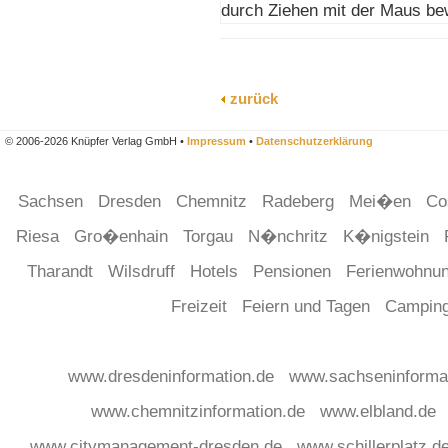
durch Ziehen mit der Maus be
zurück
© 2006-2026 Knüpfer Verlag GmbH •
Impressum
•
Datenschutzerklärung
Sachsen
Dresden
Chemnitz
Radeberg
Mei�en
Co
Riesa
Gro�enhain
Torgau
N�nchritz
K�nigstein
Tharandt
Wilsdruff
Hotels
Pensionen
Ferienwohnu
Freizeit
Feiern und Tagen
Campin
www.dresdeninformation.de
www.sachseninforma
www.chemnitzinformation.de
www.elbland.de
www.citymanagement-dresden.de
www.schillerplatz.d