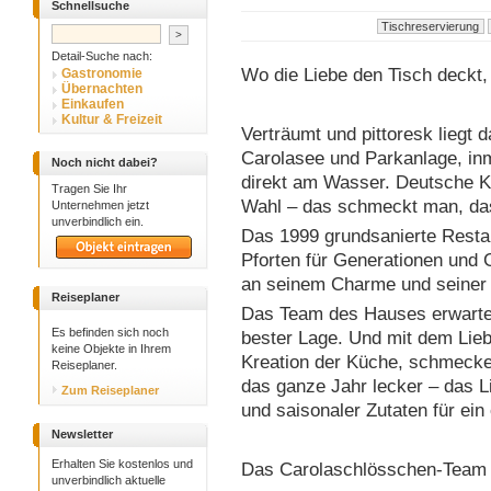
Schnellsuche
Detail-Suche nach:
Wo die Liebe den Tisch deckt
Gastronomie
Übernachten
Einkaufen
Kultur & Freizeit
Verträumt und pittoresk liegt
Carolasee und Parkanlage, in
Noch nicht dabei?
direkt am Wasser. Deutsche Küc
Tragen Sie Ihr
Wahl – das schmeckt man, das
Unternehmen jetzt
unverbindlich ein.
Das 1999 grundsanierte Restau
Pforten für Generationen und 
an seinem Charme und seiner 
Reiseplaner
Das Team des Hauses erwartet
Es befinden sich noch
bester Lage. Und mit dem Lie
keine Objekte in Ihrem
Kreation der Küche, schmecke
Reiseplaner.
das ganze Jahr lecker – das L
Zum Reiseplaner
und saisonaler Zutaten für ein 
Newsletter
Erhalten Sie kostenlos und
Das Carolaschlösschen-Team fr
unverbindlich aktuelle