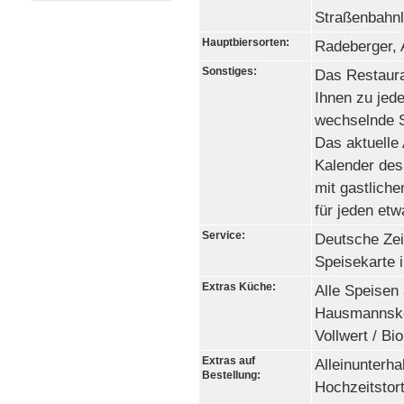
Straßenbahnl
Hauptbiersorten:
Radeberger, 
Sonstiges:
Das Restaura
Ihnen zu jede
wechselnde S
Das aktuelle
Kalender des
mit gastliche
für jeden etw
Service:
Deutsche Zei
Speisekarte 
Extras Küche:
Alle Speisen
Hausmannskos
Vollwert / Bi
Extras auf
Alleinunterha
Bestellung:
Hochzeitstort