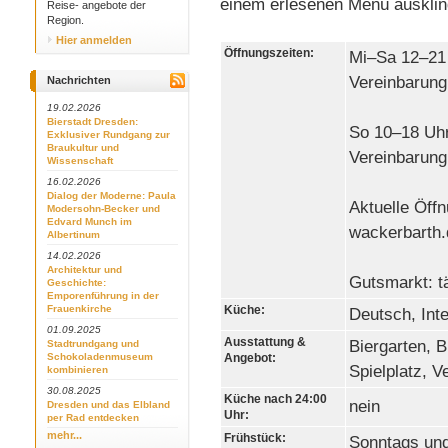
einem erlesenen Menü ausklin
Reise- angebote der
Region.
Hier anmelden
Öffnungszeiten:
Mi–Sa 12–21 
Vereinbarung
Nachrichten
19.02.2026
Bierstadt Dresden:
So 10–18 Uhr
Exklusiver Rundgang zur
Braukultur und
Vereinbarung
Wissenschaft
16.02.2026
Dialog der Moderne: Paula
Aktuelle Öff
Modersohn-Becker und
Edvard Munch im
wackerbarth.
Albertinum
14.02.2026
Architektur und
Gutsmarkt: t
Geschichte:
Emporenführung in der
Frauenkirche
Küche:
Deutsch, Int
01.09.2025
Ausstattung &
Biergarten, B
Stadtrundgang und
Schokoladenmuseum
Angebot:
Spielplatz, 
kombinieren
30.08.2025
Küche nach 24:00
nein
Dresden und das Elbland
Uhr:
per Rad entdecken
mehr...
Frühstück:
Sonntags und