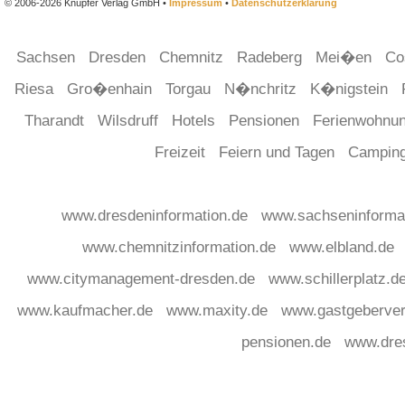
© 2006-2026 Knüpfer Verlag GmbH •
Impressum
•
Datenschutzerklärung
Sachsen
Dresden
Chemnitz
Radeberg
Mei�en
Co
Riesa
Gro�enhain
Torgau
N�nchritz
K�nigstein
Tharandt
Wilsdruff
Hotels
Pensionen
Ferienwohnu
Freizeit
Feiern und Tagen
Campin
www.dresdeninformation.de
www.sachseninforma
www.chemnitzinformation.de
www.elbland.de
www.citymanagement-dresden.de
www.schillerplatz.d
www.kaufmacher.de
www.maxity.de
www.gastgeberver
pensionen.de
www.dre