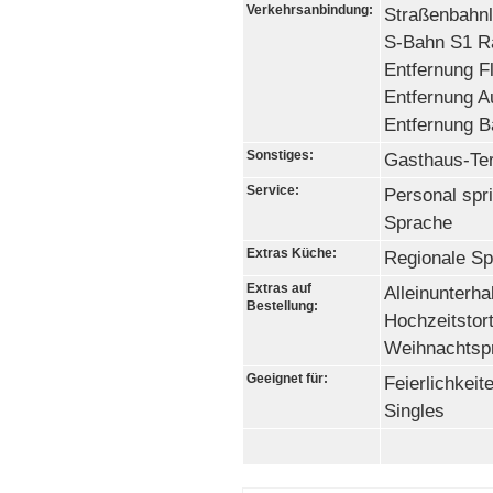
Verkehrsanbindung:
Straßenbahnl
S-Bahn S1 R
Entfernung F
Entfernung A
Entfernung B
Sonstiges:
Gasthaus-Ter
Service:
Personal spri
Sprache
Extras Küche:
Regionale Spe
Extras auf
Alleinunterha
Bestellung:
Hochzeitstort
Weihnachts
Geeignet für:
Feierlichkeit
Singles