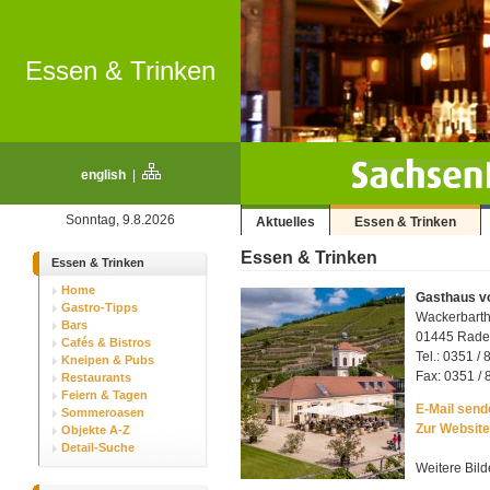
Essen & Trinken
english
|
Sonntag, 9.8.2026
Aktuelles
Essen & Trinken
Essen & Trinken
Essen & Trinken
Home
Gasthaus v
Gastro-Tipps
Wackerbarth
Bars
01445 Rade
Cafés & Bistros
Tel.: 0351 / 
Kneipen & Pubs
Fax: 0351 / 
Restaurants
Feiern & Tagen
E-Mail sende
Sommeroasen
Zur Website
Objekte A-Z
Detail-Suche
Weitere Bild