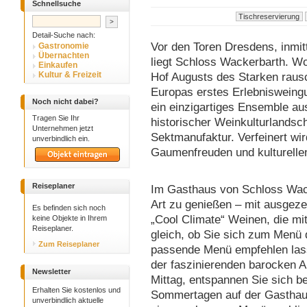
Schnellsuche
Detail-Suche nach:
Vor den Toren Dresdens, inmi
Gastronomie
Übernachten
liegt Schloss Wackerbarth. Wo
Einkaufen
Kultur & Freizeit
Hof Augusts des Starken rausc
Europas erstes Erlebnisweingu
Noch nicht dabei?
ein einzigartiges Ensemble au
Tragen Sie Ihr
historischer Weinkulturlandsc
Unternehmen jetzt
Sektmanufaktur. Verfeinert wi
unverbindlich ein.
Gaumenfreuden und kulturelle
Reiseplaner
Im Gasthaus von Schloss Wack
Art zu genießen – mit ausgez
Es befinden sich noch
„Cool Climate“ Weinen, die mi
keine Objekte in Ihrem
Reiseplaner.
gleich, ob Sie sich zum Men
Zum Reiseplaner
passende Menü empfehlen las
der faszinierenden barocken A
Newsletter
Mittag, entspannen Sie sich 
Erhalten Sie kostenlos und
Sommertagen auf der Gasthaus
unverbindlich aktuelle