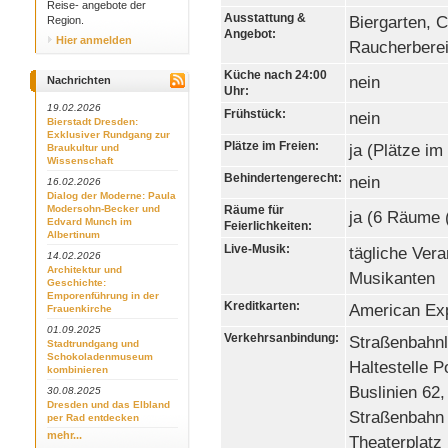
Reise- angebote der
Ausstattung &
Biergarten, C
Region.
Angebot:
Hier anmelden
Raucherberei
Küche nach 24:00
nein
Nachrichten
Uhr:
19.02.2026
Frühstück:
nein
Bierstadt Dresden:
Exklusiver Rundgang zur
Plätze im Freien:
ja (Plätze im
Braukultur und
Wissenschaft
Behindertengerecht:
nein
16.02.2026
Dialog der Moderne: Paula
Modersohn-Becker und
Räume für
ja (6 Räume 
Edvard Munch im
Feierlichkeiten:
Albertinum
Live-Musik:
tägliche Ver
14.02.2026
Architektur und
Musikanten
Geschichte:
Emporenführung in der
Kreditkarten:
American Exp
Frauenkirche
01.09.2025
Verkehrsanbindung:
Straßenbahnli
Stadtrundgang und
Schokoladenmuseum
Haltestelle P
kombinieren
Buslinien 62,
30.08.2025
Dresden und das Elbland
Straßenbahn L
per Rad entdecken
mehr...
Theaterplatz