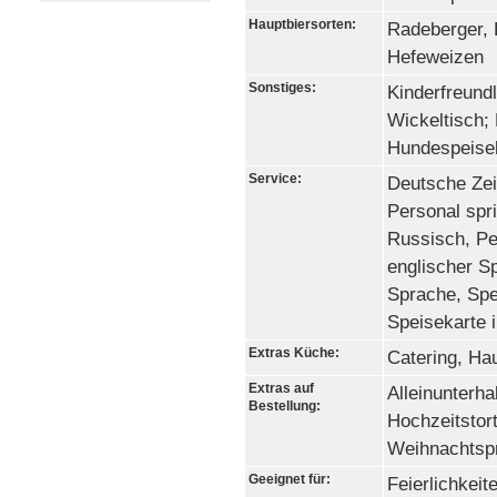
Hauptbiersorten:
Radeberger, 
Hefeweizen
Sonstiges:
Kinderfreundl
Wickeltisch;
Hundespeise
Service:
Deutsche Zei
Personal spr
Russisch, Pe
englischer Sp
Sprache, Spe
Speisekarte 
Extras Küche:
Catering, Ha
Extras auf
Alleinunterha
Bestellung:
Hochzeitstort
Weihnachts
Geeignet für:
Feierlichkeit