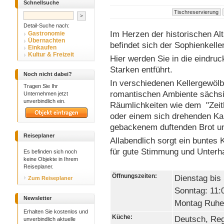
Schnellsuche
Detail-Suche nach:
Im Herzen der historischen Al
Gastronomie
Übernachten
befindet sich der Sophienkeller
Einkaufen
Kultur & Freizeit
Hier werden Sie in die eindru
Starken entführt.
Noch nicht dabei?
In verschiedenen Kellergewöl
Tragen Sie Ihr
romantischen Ambiente sächsi
Unternehmen jetzt
unverbindlich ein.
Räumlichkeiten wie dem "Zeith
oder einem sich drehenden Kar
gebackenem duftenden Brot un
Reiseplaner
Allabendlich sorgt ein buntes 
für gute Stimmung und Unterha
Es befinden sich noch
keine Objekte in Ihrem
Reiseplaner.
Öffnungszeiten:
Dienstag bis
Zum Reiseplaner
Sonntag: 11:
Newsletter
Montag Ruhet
Erhalten Sie kostenlos und
Küche:
Deutsch, Reg
unverbindlich aktuelle