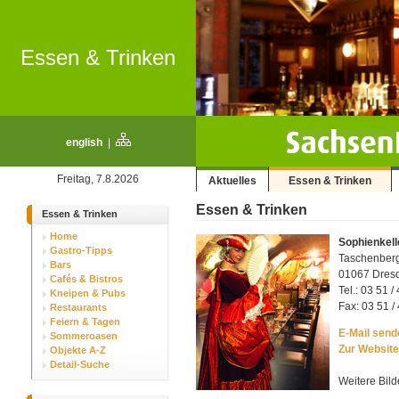
Essen & Trinken
english
|
Freitag, 7.8.2026
Aktuelles
Essen & Trinken
Essen & Trinken
Essen & Trinken
Home
Sophienkell
Gastro-Tipps
Taschenber
Bars
01067 Dresde
Cafés & Bistros
Tel.: 03 51 /
Kneipen & Pubs
Fax: 03 51 /
Restaurants
Feiern & Tagen
E-Mail sende
Sommeroasen
Zur Website
Objekte A-Z
Detail-Suche
Weitere Bild