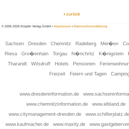
zurück
© 2006-2026 Knüpfer Verlag GmbH •
Impressum
•
Datenschutzerklärung
Sachsen
Dresden
Chemnitz
Radeberg
Mei�en
Co
Riesa
Gro�enhain
Torgau
N�nchritz
K�nigstein
Tharandt
Wilsdruff
Hotels
Pensionen
Ferienwohnu
Freizeit
Feiern und Tagen
Campin
www.dresdeninformation.de
www.sachseninforma
www.chemnitzinformation.de
www.elbland.de
www.citymanagement-dresden.de
www.schillerplatz.d
www.kaufmacher.de
www.maxity.de
www.gastgeberver