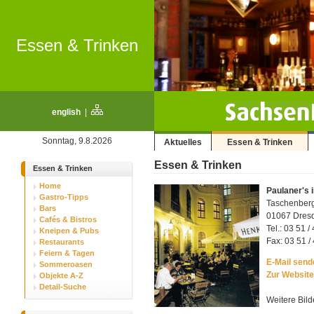
Essen & Trinken
english
|
Sonntag, 9.8.2026
Aktuelles
Essen & Trinken
Essen & Trinken
Essen & Trinken
Home
Paulaner's 
Gastro-Tipps
Taschenber
Bars
01067 Dresde
Cafés & Bistros
Tel.: 03 51 /
Kneipen & Pubs
Fax: 03 51 /
Restaurants
Feiern & Tagen
E-Mail sende
Sommeroasen
Zur Website
Objekte A-Z
Detail-Suche
Weitere Bild