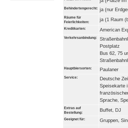
ja (Plätze im
Behindertengerecht:
ja (nur Erdg
Räume für
ja (1 Raum (
Feierlichkeiten:
Kreditkarten:
American Exp
Verkehrsanbindung:
Straßenbahnli
Postplatz
Bus 62, 75 un
Straßenbahnli
Hauptbiersorten:
Paulaner
Service:
Deutsche Zei
Speisekarte i
französischer
Sprache, Spe
Extras auf
Buffet, DJ
Bestellung:
Geeignet für:
Gruppen, Sin