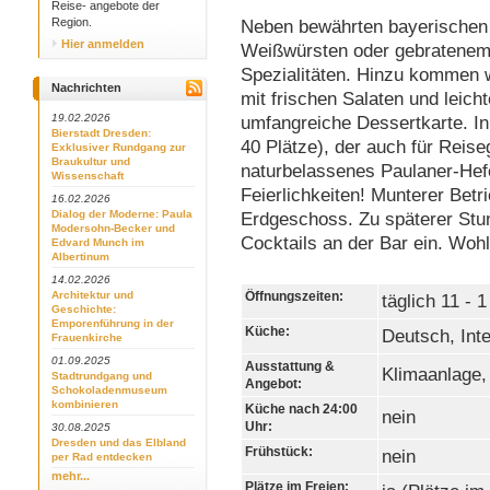
Reise- angebote der
Region.
Neben bewährten bayerischen 
Hier anmelden
Weißwürsten oder gebratenem L
Spezialitäten. Hinzu kommen
Nachrichten
mit frischen Salaten und leich
19.02.2026
umfangreiche Dessertkarte. In
Bierstadt Dresden:
40 Plätze), der auch für Reise
Exklusiver Rundgang zur
Braukultur und
naturbelassenes Paulaner-Hefe
Wissenschaft
Feierlichkeiten! Munterer Bet
16.02.2026
Dialog der Moderne: Paula
Erdgeschoss. Zu späterer Stun
Modersohn-Becker und
Cocktails an der Bar ein. Wo
Edvard Munch im
Albertinum
14.02.2026
Architektur und
Öffnungszeiten:
täglich 11 - 
Geschichte:
Emporenführung in der
Küche:
Deutsch, Inte
Frauenkirche
01.09.2025
Ausstattung &
Klimaanlage,
Stadtrundgang und
Angebot:
Schokoladenmuseum
kombinieren
Küche nach 24:00
nein
Uhr:
30.08.2025
Dresden und das Elbland
Frühstück:
nein
per Rad entdecken
mehr...
Plätze im Freien: