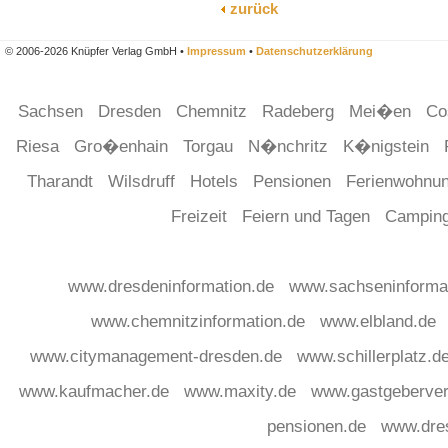
zurück
© 2006-2026 Knüpfer Verlag GmbH •
Impressum
•
Datenschutzerklärung
Sachsen
Dresden
Chemnitz
Radeberg
Mei�en
Co
Riesa
Gro�enhain
Torgau
N�nchritz
K�nigstein
Tharandt
Wilsdruff
Hotels
Pensionen
Ferienwohnu
Freizeit
Feiern und Tagen
Campin
www.dresdeninformation.de
www.sachseninforma
www.chemnitzinformation.de
www.elbland.de
www.citymanagement-dresden.de
www.schillerplatz.d
www.kaufmacher.de
www.maxity.de
www.gastgeberver
pensionen.de
www.dre