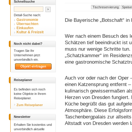
Schnellsuche
Detail-Suche nach:
Die Bayerische „Botschaft“ in
Gastronomie
Übernachten
Einkaufen
Kultur & Freizeit
Wer nach einem Besuch des le
Schätzen tief beeindruckt ist
Noch nicht dabei?
muss nur wenige Schritte tun
Tragen Sie Ihr
„Schatzkammer“ im Residenzsc
Unternehmen jetzt
unverbindlich ein.
eine gastronomische Schatztr
Auch vor oder nach der Oper –
Reiseplaner
einen Katzensprung entfernt – 
Es befinden sich noch
kulinarisch gewissermaßen als
keine Objekte in Ihrem
Herzen von Dresden fungiert. 
Reiseplaner.
Küche begrüßt das gut aufgele
Zum Reiseplaner
Atmosphäre. Diese Erfolgsform
Taschenbergpalais zur allseits
Newsletter
Altstadt von Dresden werden l
Erhalten Sie kostenlos und
unverbindlich aktuelle