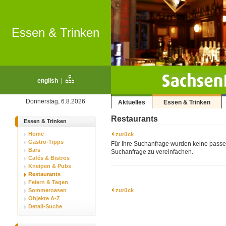
Essen & Trinken
english
|
Donnerstag, 6.8.2026
Aktuelles
Essen & Trinken
Restaurants
Essen & Trinken
Home
zurück
Gastro-Tipps
Für Ihre Suchanfrage wurden keine passe
Bars
Suchanfrage zu vereinfachen.
Cafés & Bistros
Kneipen & Pubs
Restaurants
Feiern & Tagen
Sommeroasen
zurück
Objekte A-Z
Detail-Suche