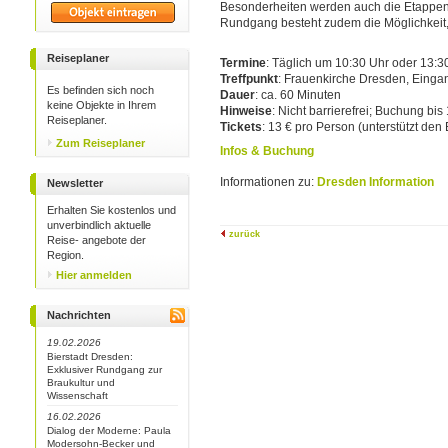
Besonderheiten werden auch die Etappen 
Rundgang besteht zudem die Möglichkeit, 
Reiseplaner
Termine
: Täglich um 10:30 Uhr oder 13:3
Treffpunkt
: Frauenkirche Dresden, Einga
Es befinden sich noch
Dauer
: ca. 60 Minuten
keine Objekte in Ihrem
Hinweise
: Nicht barrierefrei; Buchung bi
Reiseplaner.
Tickets
: 13 € pro Person (unterstützt den
Zum Reiseplaner
Infos & Buchung
Informationen zu:
Dresden Information
Newsletter
Erhalten Sie kostenlos und
unverbindlich aktuelle
zurück
Reise- angebote der
Region.
Hier anmelden
Nachrichten
19.02.2026
Bierstadt Dresden:
Exklusiver Rundgang zur
Braukultur und
Wissenschaft
16.02.2026
Dialog der Moderne: Paula
Modersohn-Becker und