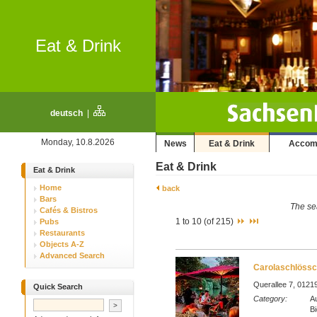
Eat & Drink
deutsch
|
Monday, 10.8.2026
News
Eat & Drink
Accom
Eat & Drink
Eat & Drink
Home
back
Bars
The sea
Cafés & Bistros
1 to 10 (of 215)
Pubs
Restaurants
Objects A-Z
Advanced Search
Carolaschlöss
Querallee 7, 01219
Quick Search
Category:
Au
Bi