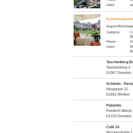
Open:
da
Kaminrestaurant
August-Böckstiegel
Category:
C
Bi
Phone:
03
Open:
M
Bu
Taschenberg Ba
Taschenberg 3
01067 Dresden
Schönitz - Rest
Neugasse 22
01662 Meißen
Palomita
Friedrich-Wieck-
01326 Dresden
Café 24
Brückenstraße 1