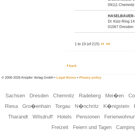
09111 Chemnitz
HASELBAUER-
Dr. Külz-Ring 14
01067 Dresden
1 to 10 (of 215)
back
© 2006-2026 Knüpfer Verlag GmbH •
Legal Notice
•
Privacy policy
Sachsen
Dresden
Chemnitz
Radeberg
Mei�en
Co
Riesa
Gro�enhain
Torgau
N�nchritz
K�nigstein
Tharandt
Wilsdruff
Hotels
Pensionen
Ferienwohnu
Freizeit
Feiern und Tagen
Campin