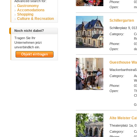
Advanced search for:
Phone:
0
Gastronomy
Open:
m
Accomodations
Shopping
Culture & Recreation
Schillergarten
Schillerplatz 9, 0
Noch nicht dabei?
Category:
Co
Tragen Sie Ihr
Re
Unternehmen jetzt
Phone:
03
unverbindlich ein.
Open:
da
Guesthouse Wac
Wackerbarthstraß
Category:
Au
W
Phone:
03
Open:
T
C
G
Alte Meister Ca
Theaterplatz 1a, 0
Category:
C
Phone:
03