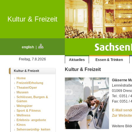
Kultur & Freizeit
english
|
Freitag, 7.8.2026
Aktuelles
Essen & Trinken
Kultur & Freizeit
Kultur & Freizeit
Home
Gläserne M
Freizeit/Erholung
Lennéstraße
Theater/Oper
01069 Dresd
Museen
Tel.: 0351 / 
Schlösser, Burgen &
Gärten
Fax: 0351 / 
Weingüter
E-Mail sende
Sport & Fitness
Wellness
Zur Website
Erlebnis- angebote
Kinos
Weitere Bild
Sehenswürdig- keiten