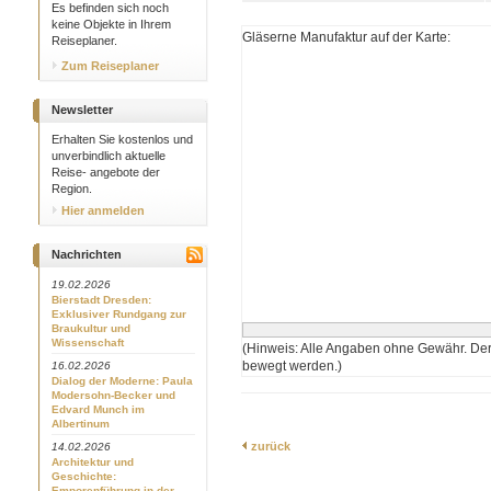
Es befinden sich noch
keine Objekte in Ihrem
Gläserne Manufaktur auf der Karte:
Reiseplaner.
Zum Reiseplaner
Newsletter
Erhalten Sie kostenlos und
unverbindlich aktuelle
Reise- angebote der
Region.
Hier anmelden
Nachrichten
19.02.2026
Bierstadt Dresden:
Exklusiver Rundgang zur
Braukultur und
Wissenschaft
(Hinweis: Alle Angaben ohne Gewähr. Der
bewegt werden.)
16.02.2026
Dialog der Moderne: Paula
Modersohn-Becker und
Edvard Munch im
Albertinum
zurück
14.02.2026
Architektur und
Geschichte:
Emporenführung in der