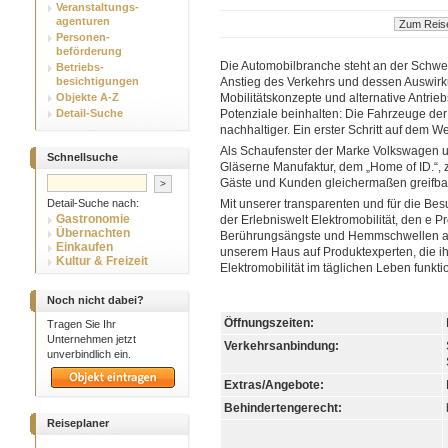
Veranstaltungs-
agenturen
Personen-
beförderung
Die Automobilbranche steht an der Schwel
Betriebs-
besichtigungen
Anstieg des Verkehrs und dessen Auswirk
Objekte A-Z
Mobilitätskonzepte und alternative Antrie
Detail-Suche
Potenziale beinhalten: Die Fahrzeuge der 
nachhaltiger. Ein erster Schritt auf dem We
Als Schaufenster der Marke Volkswagen u
Schnellsuche
Gläserne Manufaktur, dem „Home of ID.“, 
Gäste und Kunden gleichermaßen greifbar
Detail-Suche nach:
Mit unserer transparenten und für die B
Gastronomie
der Erlebniswelt Elektromobilität, den e P
Übernachten
Berührungsängste und Hemmschwellen abb
Einkaufen
unserem Haus auf Produktexperten, die i
Kultur & Freizeit
Elektromobilität im täglichen Leben funktio
Noch nicht dabei?
Öffnungszeiten:
Tragen Sie Ihr
Unternehmen jetzt
Verkehrsanbindung:
unverbindlich ein.
Extras/Angebote:
Behindertengerecht:
Reiseplaner