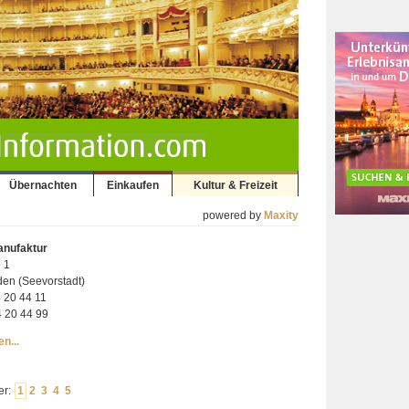
Übernachten
Einkaufen
Kultur & Freizeit
powered by
Maxity
anufaktur
 1
en (Seevorstadt)
4 20 44 11
4 20 44 99
n...
er:
1
2
3
4
5