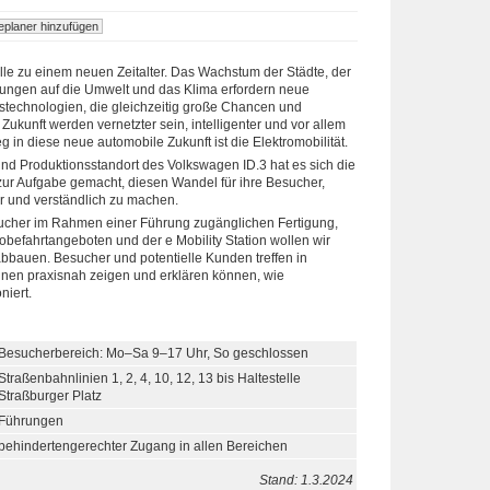
le zu einem neuen Zeitalter. Das Wachstum der Städte, der
ungen auf die Umwelt und das Klima erfordern neue
bstechnologien, die gleichzeitig große Chancen und
Zukunft werden vernetzter sein, intelligenter und vor allem
g in diese neue automobile Zukunft ist die Elektromobilität.
nd Produktionsstandort des Volkswagen ID.3 hat es sich die
zur Aufgabe gemacht, diesen Wandel für ihre Besucher,
 und verständlich zu machen.
esucher im Rahmen einer Führung zugänglichen Fertigung,
robefahrtangeboten und der e Mobility Station wollen wir
auen. Besucher und potentielle Kunden treffen in
hnen praxisnah zeigen und erklären können, wie
niert.
Besucherbereich: Mo–Sa 9–17 Uhr, So geschlossen
Straßenbahnlinien 1, 2, 4, 10, 12, 13 bis Haltestelle
Straßburger Platz
Führungen
behindertengerechter Zugang in allen Bereichen
Stand: 1.3.2024