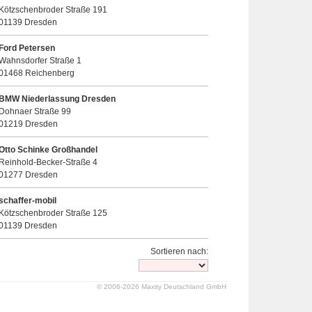
Kötzschenbroder Straße 191
01139 Dresden
Ford Petersen
Wahnsdorfer Straße 1
01468 Reichenberg
BMW Niederlassung Dresden
Dohnaer Straße 99
01219 Dresden
Otto Schinke Großhandel
Reinhold-Becker-Straße 4
01277 Dresden
schaffer-mobil
Kötzschenbroder Straße 125
01139 Dresden
Sortieren nach:
© 2006-2026 Maxity Deutschland GmbH