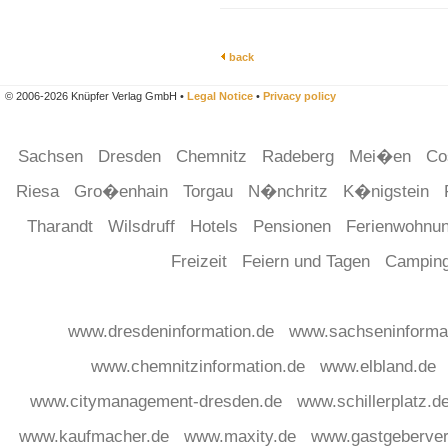
back
© 2006-2026 Knüpfer Verlag GmbH •
Legal Notice
•
Privacy policy
Sachsen
Dresden
Chemnitz
Radeberg
Mei�en
Co
Riesa
Gro�enhain
Torgau
N�nchritz
K�nigstein
Tharandt
Wilsdruff
Hotels
Pensionen
Ferienwohnu
Freizeit
Feiern und Tagen
Campin
www.dresdeninformation.de
www.sachseninforma
www.chemnitzinformation.de
www.elbland.de
www.citymanagement-dresden.de
www.schillerplatz.d
www.kaufmacher.de
www.maxity.de
www.gastgeberver