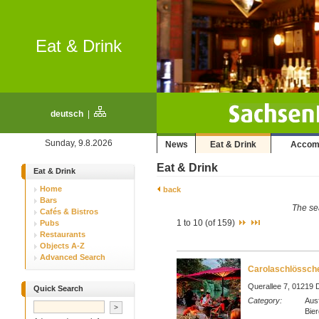
Eat & Drink
deutsch
|
Sunday, 9.8.2026
News
Eat & Drink
Accom
Eat & Drink
Eat & Drink
Home
back
Bars
The sea
Cafés & Bistros
1 to 10 (of 159)
Pubs
Restaurants
Objects A-Z
Advanced Search
Carolaschlössch
Querallee 7, 01219 D
Quick Search
Category:
Ausf
Bier