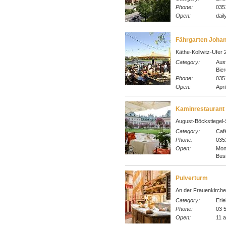
Phone:
0351
Open:
dail
Fährgarten Johan
Käthe-Kollwitz-Ufer
Category:
Ausf
Bier
Phone:
0351
Open:
Apri
Kaminrestaurant S
August-Böckstiegel-S
Category:
Café
Phone:
0351
Open:
Mon
Busi
Pulverturm
An der Frauenkirche
Category:
Erl
Phone:
03 5
Open:
11 