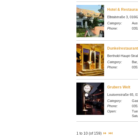
Hotel & Restaura
Elbtalstraße 3, 016
Category:
Ausf
Phone:
035
Dunkelrestauran
Berthold-Haupt-Stra
Category:
Bar,
Phone:
035
Grubers Welt
Louisenstraße 65, 0
Category:
Gast
Phone:
035
Open:
Tue
Sat
1 to 10 (of 159)