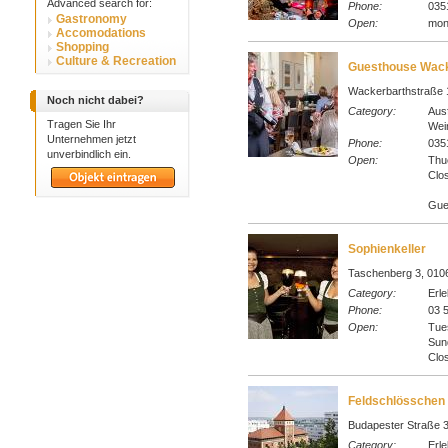
Advanced search for:
Phone:
035
Gastronomy
Open:
mon
Accomodations
Shopping
Culture & Recreation
Guesthouse Wack
Wackerbarthstraße 
Noch nicht dabei?
Category:
Ausf
Tragen Sie Ihr
Wei
Unternehmen jetzt
Phone:
0351
unverbindlich ein.
Open:
Thu
Clo
Gue
Sophienkeller
Taschenberg 3, 0106
Category:
Erl
Phone:
03 5
Open:
Tue
Sun
Clo
Feldschlösschen
Budapester Straße 3
Category:
Erle