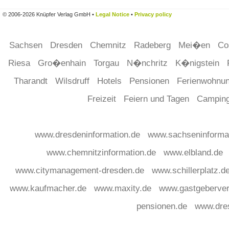
© 2006-2026 Knüpfer Verlag GmbH •
Legal Notice
•
Privacy policy
Sachsen
Dresden
Chemnitz
Radeberg
Mei�en
Co
Riesa
Gro�enhain
Torgau
N�nchritz
K�nigstein
Tharandt
Wilsdruff
Hotels
Pensionen
Ferienwohnu
Freizeit
Feiern und Tagen
Campin
www.dresdeninformation.de
www.sachseninforma
www.chemnitzinformation.de
www.elbland.de
www.citymanagement-dresden.de
www.schillerplatz.d
www.kaufmacher.de
www.maxity.de
www.gastgeberver
pensionen.de
www.dre