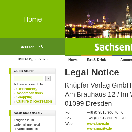
Home
deutsch
|
Thursday, 6.8.2026
News
Eat & Drink
Accom
Legal Notice
Quick Search
Knüpfer Verlag GmbH
Advanced search for:
Gastronomy
Am Brauhaus 12 / Im
Accomodations
Shopping
Culture & Recreation
01099 Dresden
Fon:
+49 (0)351 / 800 70 - 0
Noch nicht dabei?
Fax:
+49 (0)351 / 800 70 - 70
Tragen Sie Ihr
Web:
www.knve.de
Unternehmen jetzt
www.maxity.de
unverbindlich ein.